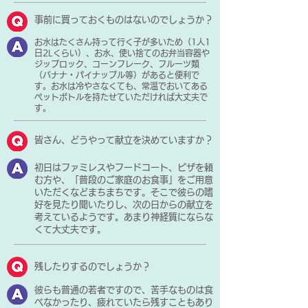
事前に買っておくものはないのでしょうか？
お水はたくさん持って行く子が多いため（1人1
日2Lくらい）、お水、使い捨てのお弁当容器や
ジップロック、コーンフレーク、フルーツ類
（バナナ・パイナップル等）があると便利で
す。お水は冷やさなくても、常温でおいてある
ペットボトルを持たせていただければ大丈夫で
す。
皆さん、どうやって献立を決めていますか？
初日はファミレスやフードコート、ピザを頼
む方や、「普段のご家庭のお食事」をご用意
いただくなどまちまちです。そこで彼らの嗜
好を見たり聞いたりし、次の日からの献立を
考えているようです。あまり神経質にならな
くて大丈夫です。
残したりするのでしょうか？
彼らも普通の若者ですので、苦手なものは食
べなかったり、疲れていたら残すこともあり