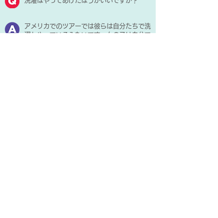
洗濯はやってあげたほうがいいですか？
アメリカでのツアーでは彼らは自分たちで洗
濯もやっているみたいです。女の子は自分で
下着などを洗いたい子もいるかもしれませ
ん。可能なら洗濯機の使い方を教えてあげて
ください。ご家庭の習慣などもあるかと思い
ますので、やってあげたほうが楽な場合はや
ってあげて大丈夫です。初日に相談して決め
ておくのもいいでしょう。
ショーの衣装などはクリーニングにだしてあ
げたほうがいいですか？
その必要はありません。もしクリーニングに
出すことを頼まれた場合はキャストが代金を
払うので、何日でいくらかかるか教えてあげ
てください。その他、アイロン掛けが必要な
場合もあるため、その時は貸してあげてくだ
さい。
パソコンやWi-Fiは使うのでしょうか？
彼らはEメールやSkype、Facebook等の