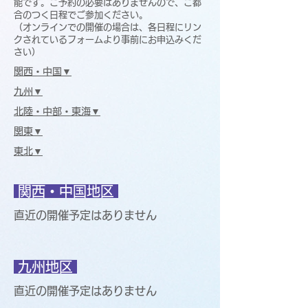
能です。ご予約の必要はありませんので、ご都
合のつく日程でご参加ください。
​（オンラインでの開催の場合は、各日程にリン
クされているフォームより事前にお申込みくだ
さい）
関西・中国▼
九州▼
北陸・中部・東海▼
関東▼
東北▼
関西・中国地区
直近の開催予定はありません
九州地区
直近の開催予定はありません